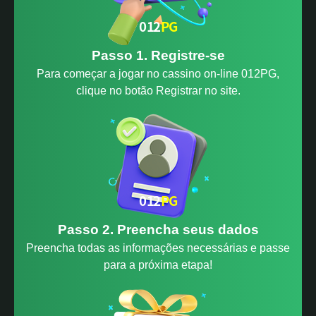
Passo 1. Registre-se
Para começar a jogar no cassino on-line 012PG,
clique no botão Registrar no site.
Passo 2. Preencha seus dados
Preencha todas as informações necessárias e passe
para a próxima etapa!