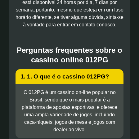
está disponível 24 horas por dia, 7 dias por
semana, portanto, mesmo que esteja em um fuso
horário diferente, se tiver alguma dúvida, sinta-se
à vontade para entrar em contato conosco.
Perguntas frequentes sobre o
cassino online 012PG
1. 1. O que é o cassino 012PG?
O 012PG é um cassino on-line popular no
Brasil, sendo que o mais popular é a
plataforma de apostas esportivas, e oferece
uma ampla variedade de jogos, incluindo
caça-níqueis, jogos de mesa e jogos com
dealer ao vivo.