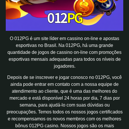
O 012PG é um site líder em cassino on-line e apostas
esportivas no Brasil. Na 012PG, há uma grande
quantidade de jogos de cassino on-line com promoções
esportivas mensais adequadas para todos os níveis de
jogadores.
Depois de se inscrever e jogar conosco no 012PG, você
ainda pode entrar em contato com a nossa equipe de
atendimento ao cliente, que é uma das melhores do
mercado e está disponível 24 horas por dia, 7 dias por
semana, para ajudá-lo com suas dúvidas ou
preocupações. Temos todos os nossos jogos certificados
e recompensamos os novos membros com os melhores
bônus 012PG casino. Nossos jogos são os mais