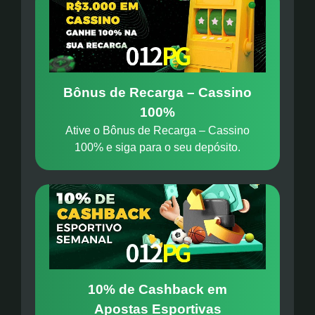
Bônus de Recarga – Cassino
100%
Ative o Bônus de Recarga – Cassino
100% e siga para o seu depósito.
10% de Cashback em
Apostas Esportivas