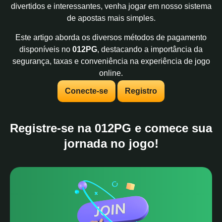
divertidos e interessantes, venha jogar em nosso sistema
de apostas mais simples.
Este artigo aborda os diversos métodos de pagamento
disponíveis no
012PG
, destacando a importância da
segurança, taxas e conveniência na experiência de jogo
online.
Conecte-se
Registro
Registre-se na 012PG e comece sua
jornada no jogo!