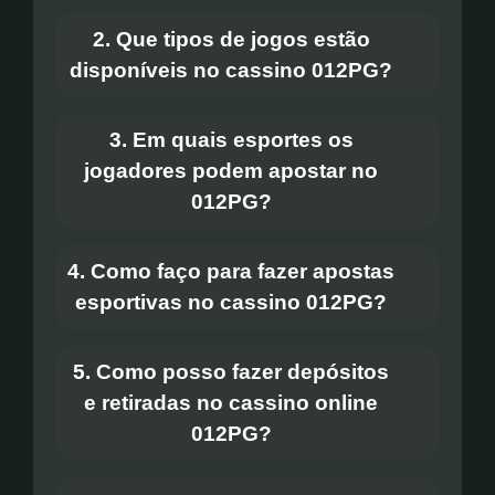
2. Que tipos de jogos estão
disponíveis no cassino 012PG?
3. Em quais esportes os
jogadores podem apostar no
012PG?
4. Como faço para fazer apostas
esportivas no cassino 012PG?
5. Como posso fazer depósitos
e retiradas no cassino online
012PG?