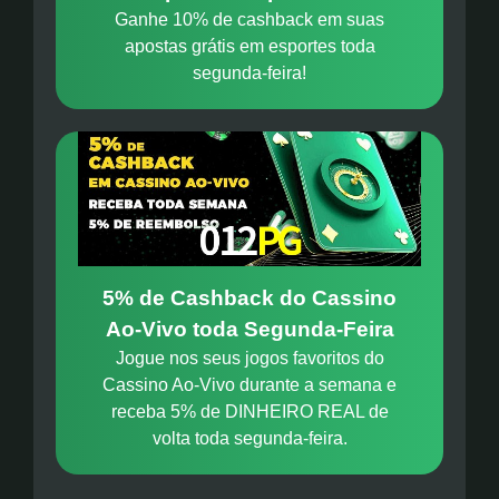
Ganhe 10% de cashback em suas
apostas grátis em esportes toda
segunda-feira!
5% de Cashback do Cassino
Ao-Vivo toda Segunda-Feira
Jogue nos seus jogos favoritos do
Cassino Ao-Vivo durante a semana e
receba 5% de DINHEIRO REAL de
volta toda segunda-feira.