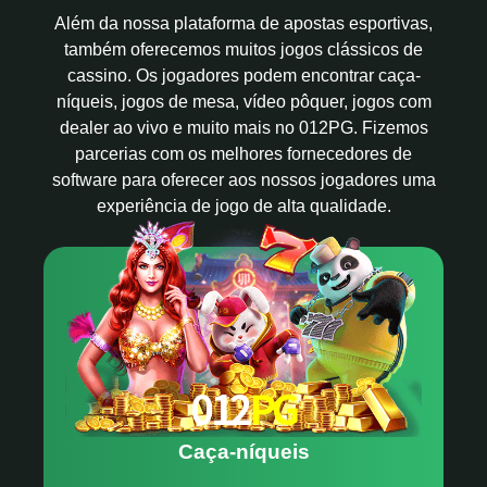
Além da nossa plataforma de apostas esportivas,
também oferecemos muitos jogos clássicos de
cassino. Os jogadores podem encontrar caça-
níqueis, jogos de mesa, vídeo pôquer, jogos com
dealer ao vivo e muito mais no 012PG. Fizemos
parcerias com os melhores fornecedores de
software para oferecer aos nossos jogadores uma
experiência de jogo de alta qualidade.
Caça-níqueis