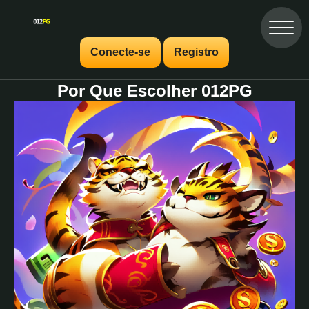
Conecte-se
Registro
Por Que Escolher 012PG